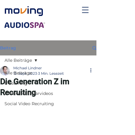
Beitrag
Alle Beiträge
Michael Lindner
Alle Beiträge
13. Sept. 2023
3 Min. Lesezeit
Die Generation Z im
E-Learning
Recruiting
Filme und Erklärvideos
Social Video Recruiting