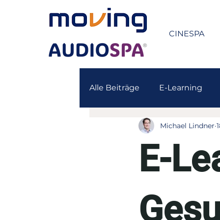
CINESPA
Alle Beiträge
E-Learning
Michael Lindner
1
E-Lea
Gesu